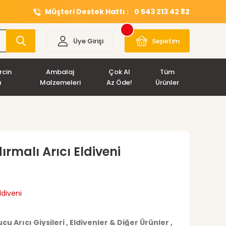
Müşteri Destek Hattı :
0 543 213 42 82
Üye Girişi
Sepetim
rcin
Ambalaj
Çok Al
Tüm
ı
Malzemeleri
Az Öde!
Ürünler
malı Arıcı Eldiveni
ldiveni
cu Arıcı Giysileri
,
Eldivenler & Diğer Ürünler
,