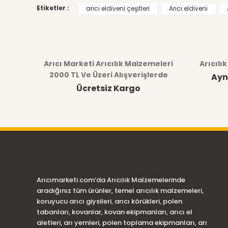
Etiketler :
arıcı eldiveni çeşitleri
Arıcı eldiveni
Arıcı Marketi Arıcılık Malzemeleri
Arıcılı
2000 TL Ve Üzeri Alışverişlerde
Ayn
Ücretsiz Kargo
Arıcımarketi.com’da Arıcılık Malzemelerinde
aradığınız tüm ürünler, temel arıcılık malzemeleri,
koruyucu arıcı giysileri, arıcı körükleri, polen
tabanları, kovanlar, kovan ekipmanları, arıcı el
aletleri, arı yemleri, polen toplama ekipmanları, arı