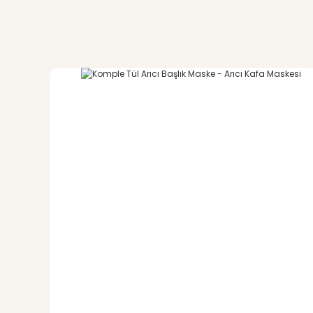
Görüş ve önerileriniz için teşekkür ederiz.
Eldiven değerlendirme
Ürün resmi kalitesiz, bozuk veya görüntülenemiyor.
eldiven güzel ama, çamaşır makinesinde ya da sıcak s
Ürün açıklamasında eksik bilgiler bulunuyor.
mehmet kuşoğlu | 06/08/2025
Ürün bilgilerinde hatalar bulunuyor.
Ürün fiyatı diğer sitelerden daha pahalı.
Yorum Yaz
Bu ürüne benzer farklı alternatifler olmalı.