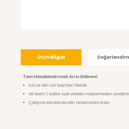
Ürün Bilgisi
Değerlendir
Tam Havalandırmalı Arıcı Eldiveni
Kol ve elin üst kısımları filelidir.
Alt kısım 1. kalite özel vinleks malzemeden üretilmiş
Çalışma esnasında elin terlemesini önler.
Bu ürünün fiyat bilgisi, resim, ürün açıklamalarında ve di