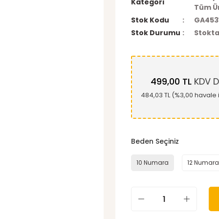
Kategori
Tüm Ü
Stok Kodu
GA453
Stok Durumu
Stokta
499,00 TL
KDV D
484,03 TL (%3,00 havale i
Beden Seçiniz
10 Numara
12 Numara