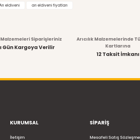
Arı eldiveni
arı eldiveni fiyatları
k Malzemeleri Siparişleriniz
Arıcılık Malzemelerinde T
Kartlarına
ı Gün Kargoya Verilir
12 Taksit İmkanı
KURUMSAL
SİPARİŞ
İletişim
Mesafeli Satış Sözleşme