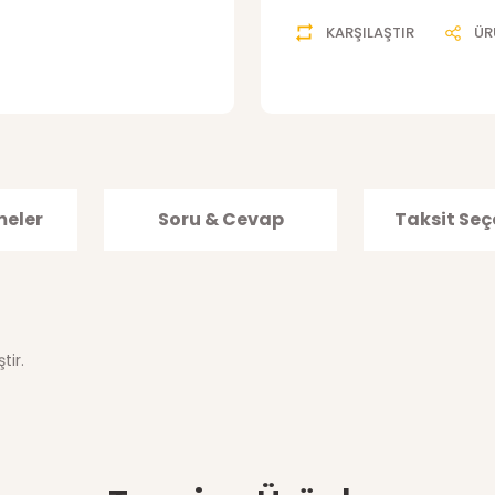
KARŞILAŞTIR
ÜR
meler
Soru & Cevap
Taksit Seç
tir.
ğer konularda yetersiz gördüğünüz noktaları öneri formunu kullanarak tar