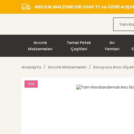
ARICILIK MALZEMELERİ 2000 TL ve ÜZERİ ALIŞ
Arıcılık
Temel Petek
Arı
Malzemeleri
Çeşitleri
Yemleri
S
Anasayfa
Arıcılık Malzemeleri
Koruyucu Arıcı Giysil
YENİ