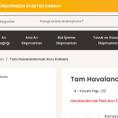
VERİŞLERİNİZDE ÜCRETSİZ KARGO!
Arı
Ana Arı
Bal İşleme
Tavuk ve Güve
ağlığı
Ekipmanları
Ekipmanları
Ekipmanlar
eri
Tam Havalandırmalı Arıcı Eldiveni
Tam Havalandır
4 - Yorum Yap -
(1)
Havalandırmalı Fileli Arıcı E
Koruyu