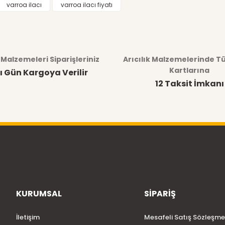
varroa ilacı
varroa ilacı fiyatı
k Malzemeleri Siparişleriniz
Arıcılık Malzemelerinde T
Kartlarına
ı Gün Kargoya Verilir
12 Taksit İmkanı
KURUMSAL
SİPARİŞ
İletişim
Mesafeli Satış Sözleşme