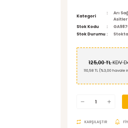
Arı Sağ
Kategori
Asitle
Stok Kodu
GA987
Stok Durumu
Stokta
125,00 TL
KDV Da
110,58 TL (%3,00 havale i
KARŞILAŞTIR
Fİ