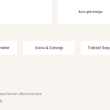
Aynı gün kargo
meler
Soru & Cevap
Taksit Seç
 veya kovan altına konulur.
r.