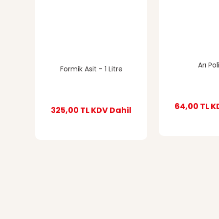
Bu ürüne benzer farklı alternatifler olmalı.
Arı Pol
Formik Asit - 1 Litre
64,00 TL
K
325,00 TL
KDV Dahil