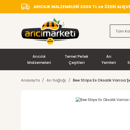
ARICILIK MALZEMELERİ 2000 TL ve ÜZERİ ALIŞ
Arıcılık
Temel Petek
Arı
Malzemeleri
Çeşitleri
Yemleri
S
Anasayfa
Arı Sağlığı
Bee Strips Es Oksalik Varroa Şe