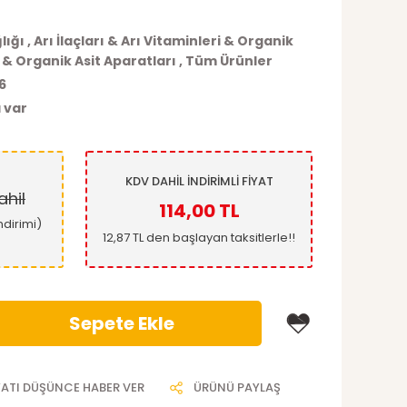
lığı
,
Arı İlaçları & Arı Vitaminleri & Organik
r & Organik Asit Aparatları
,
Tüm Ürünler
6
 var
KDV DAHİL İNDİRİMLİ FİYAT
hil
114,00 TL
ndirimi)
12,87 TL den başlayan taksitlerle!!
Sepete Ekle
YATI DÜŞÜNCE HABER VER
ÜRÜNÜ PAYLAŞ