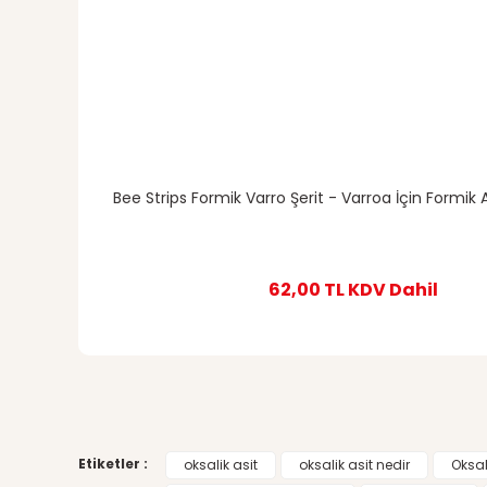
Bee Strips Formik Varro Şerit - Varroa İçin Formik As
62,00 TL
KDV Dahil
Etiketler :
oksalik asit
oksalik asit nedir
Oksal