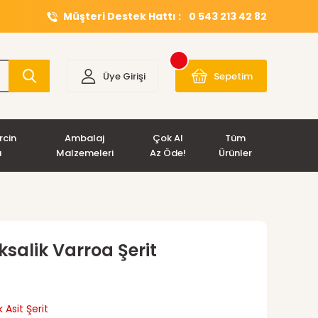
Müşteri Destek Hattı :
0 543 213 42 82
Üye Girişi
Sepetim
rcin
Ambalaj
Çok Al
Tüm
ı
Malzemeleri
Az Öde!
Ürünler
ksalik Varroa Şerit
 Asit Şerit