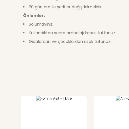
20 gün ara ile şeritler değiştirilmelidir.
Önlemler:
Solumayınız.
Kullandıktan sonra ambalajı kapalı tuttunuz.
Gıdalardan ve çocuklardan uzak tutunuz.
Bu ürünün fiyat bilgisi, resim, ürün açıklamalarında ve di
Görüş ve önerileriniz için teşekkür ederiz.
Ürün resmi kalitesiz, bozuk veya görüntülenemiyor.
Ürün açıklamasında eksik bilgiler bulunuyor.
Ürün bilgilerinde hatalar bulunuyor.
Ürün fiyatı diğer sitelerden daha pahalı.