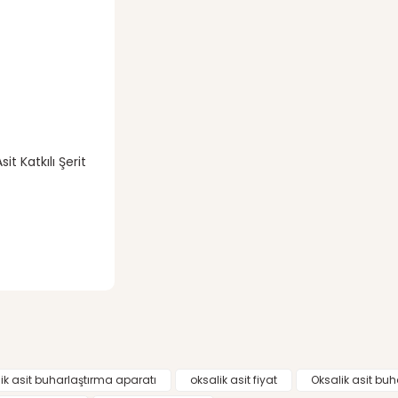
it Katkılı Şerit
ik asit buharlaştırma aparatı
oksalik asit fiyat
Oksalik asit bu