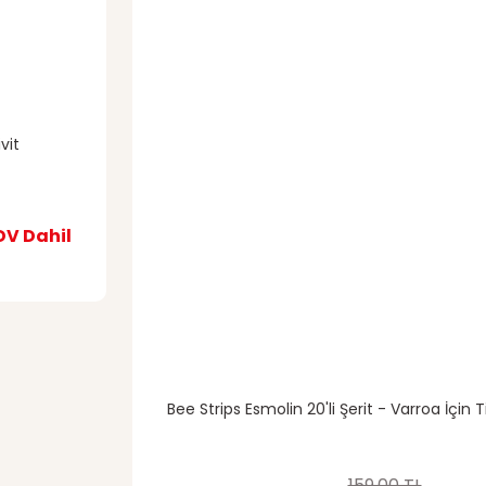
ivit
Gönder
DV Dahil
Bee Strips Esmolin 20'li Şerit - Varroa İçin T
159,00 TL