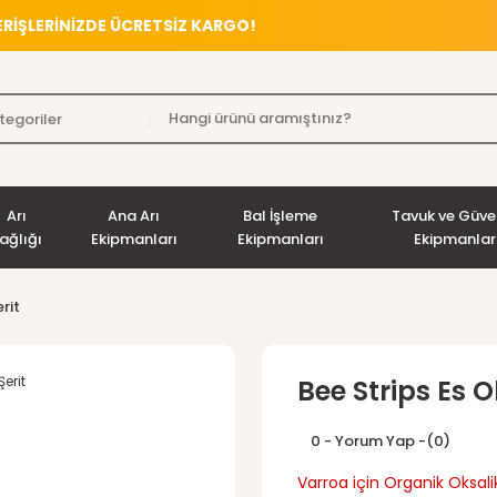
VERİŞLERİNİZDE ÜCRETSİZ KARGO!
Arı
Ana Arı
Bal İşleme
Tavuk ve Güve
ağlığı
Ekipmanları
Ekipmanları
Ekipmanlar
rit
Bee Strips Es O
0 - Yorum Yap -
(0)
Varroa için Organik Oksalik