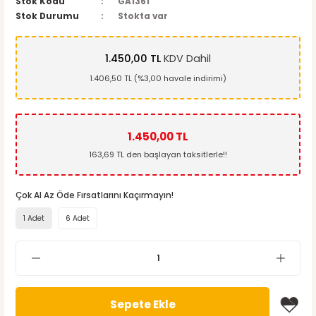
Stok Kodu
GA1361
Stok Durumu
Stokta var
1.450,00 TL
KDV Dahil
1.406,50 TL (%3,00 havale indirimi)
1.450,00 TL
163,69 TL den başlayan taksitlerle!!
Çok Al Az Öde Fırsatlarını Kaçırmayın!
1 Adet
6 Adet
Sepete Ekle