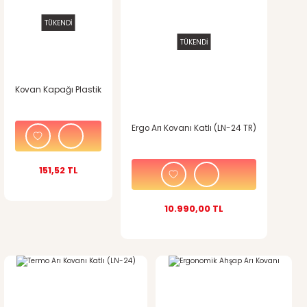
TÜKENDİ
Ürün resmi kalitesiz, bozuk veya görüntülenemiyor.
TÜKENDİ
Ürün açıklamasında eksik bilgiler bulunuyor.
Ürün bilgilerinde hatalar bulunuyor.
Kovan Kapağı Plastik
Ürün fiyatı diğer sitelerden daha pahalı.
Ergo Arı Kovanı Katlı (LN-24 TR)
Bu ürüne benzer farklı alternatifler olmalı.
151,52 TL
10.990,00 TL
Gönder