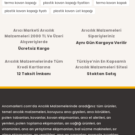
termo kovan kapağı
plastik kovan kapağı fiyatları
termo kovan kapak
plastik kovan kapağı fiyatı
plastik kovan üst kapağı
Arıcı Marketi Arıcılık
Arıcılık Malzemeleri
Malzemeleri 2000 TL Ve Üzeri
Siparişleriniz
Alışverişlerde
Aynı Gün Kargoya Verilir
Ücretsiz Kargo
Arıcılık Malzemelerinde Tüm
Türkiye’nin En Kapsamlı
Kredi Kartlarına
Arıcılık Malzemeleri Sitesi
12 Taksit İmkanı
Stoktan Satış
Arıcımarketi.com’da Arıcılık Malzemelerinde aradığınız tüm ürünler,
temel arıcılık malzemeleri, koruyucu arıcı giysileri, arıcı körükleri,
polen tabanları, kovanlar, kovan ekipmanları, arıcı el aletleri, arı
yemleri, polen toplama ekipmanları, arı sağlığı ürünleri, arı
vitaminleri, ana arı yetiştirme ekipmanları, bal süzme makineleri, sır
alma ekipmanları, arı yemlikleri, ana arı ızgaraları, propolis tuzakları,