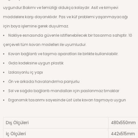
uygundur.Bakımı ve temizliği oldukça kolaydır. Asit ve kimyevi
maddelere karşı dayanıklıdır. Pas ve küf problemi yaşanmayacağı
için boya işlemine gerek duyulmaz.
Nakliye esnasında güvenle istiflenebilecek bir tasarıma sahiptir. 10
çerçeveli tüm kovan modelleri ile uyumludur.
Kovan bağlantı ve taşıma aparatları ile birlikte kullanılabilir.
Gıda kodeksine uygun plastik
İzolasyonlu iç yapı
Ön ve arkada havalandırma panjurlu
Sol ve sağda bağlantı mandalları için paslanmaz tırnaklar
Ergonomik tasarımı sayesinde üst üste kovan taşımaya uygun
Dış Ölçüleri
480x550mm
İç Ölçüleri
442x515mm