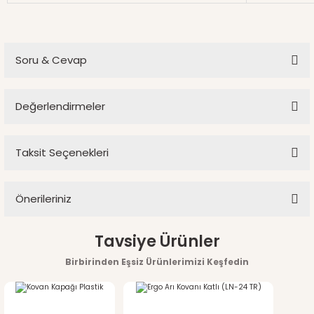
Soru & Cevap
Değerlendirmeler
Ürün hakkında henüz soru sorulmamış.
Taksit Seçenekleri
Bu ürüne ilk yorumu siz yapın!
Soru Sor
Önerileriniz
Yorum Yaz
Bu ürünün fiyat bilgisi, resim, ürün açıklamalarında ve diğer
Tavsiye Ürünler
konularda yetersiz gördüğünüz noktaları öneri formunu
Birbirinden Eşsiz Ürünlerimizi Keşfedin
kullanarak tarafımıza iletebilirsiniz.
Görüş ve önerileriniz için teşekkür ederiz.