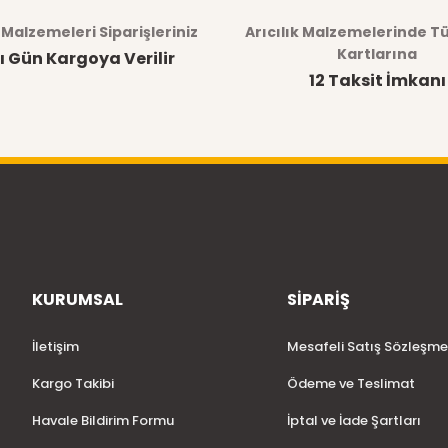
Yorum Yaz
Soru Sor
k Malzemeleri Siparişleriniz
Arıcılık Malzemelerinde T
Kartlarına
ı Gün Kargoya Verilir
12 Taksit İmkanı
KURUMSAL
SİPARİŞ
Gönder
İletişim
Mesafeli Satış Sözleşme
Kargo Takibi
Ödeme ve Teslimat
Havale Bildirim Formu
İptal ve İade Şartları