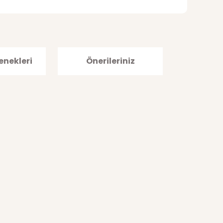
enekleri
Önerileriniz
afımıza iletebilirsiniz.