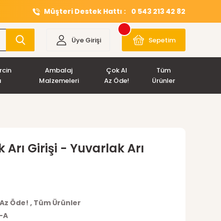
Müşteri Destek Hattı :
0 543 213 42 82
Üye Girişi
Sepetim
rcin
Ambalaj
Çok Al
Tüm
ı
Malzemeleri
Az Öde!
Ürünler
 Arı Girişi - Yuvarlak Arı
 Az Öde!
,
Tüm Ürünler
-A