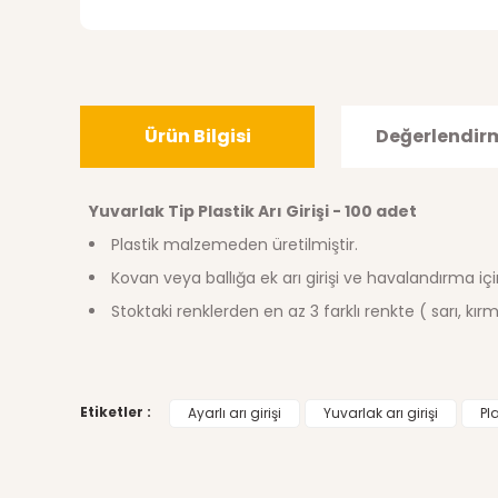
Ürün Bilgisi
Değerlendir
Yuvarlak Tip Plastik Arı Girişi - 100 adet
Plastik malzemeden üretilmiştir.
Kovan veya ballığa ek arı girişi ve havalandırma için 
Stoktaki renklerden en az 3 farklı renkte ( sarı, kırm
Bu ürünün fiyat bilgisi, resim, ürün açıklamalarında ve di
Etiketler :
Ayarlı arı girişi
Yuvarlak arı girişi
Pla
Görüş ve önerileriniz için teşekkür ederiz.