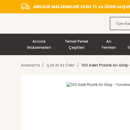
ARICILIK MALZEMELERİ 2000 TL ve ÜZERİ ALIŞ
Arıcılık
Temel Petek
Arı
Malzemeleri
Çeşitleri
Yemleri
S
Anasayfa
Çok Al Az Öde!
100 Adet Plastik Arı Girişi 