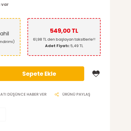
 var
549,00 TL
ahil
61,98 TL den başlayan taksitlerle!!
ndirimi)
Adet Fiyatı:
5,49 TL
Sepete Ekle
YATI DÜŞÜNCE HABER VER
ÜRÜNÜ PAYLAŞ