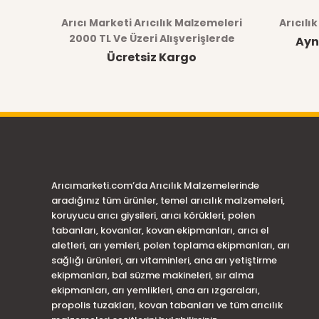
Ürün resmi kalitesiz, bozuk veya görüntülenemiyor.
Arıcı Marketi Arıcılık Malzemeleri
Arıcılı
Ürün açıklamasında eksik bilgiler bulunuyor.
2000 TL Ve Üzeri Alışverişlerde
Ayn
Ücretsiz Kargo
Ürün bilgilerinde hatalar bulunuyor.
Ürün fiyatı diğer sitelerden daha pahalı.
Bu ürüne benzer farklı alternatifler olmalı.
Arıcımarketi.com’da Arıcılık Malzemelerinde
aradığınız tüm ürünler, temel arıcılık malzemeleri,
koruyucu arıcı giysileri, arıcı körükleri, polen
tabanları, kovanlar, kovan ekipmanları, arıcı el
aletleri, arı yemleri, polen toplama ekipmanları, arı
sağlığı ürünleri, arı vitaminleri, ana arı yetiştirme
ekipmanları, bal süzme makineleri, sır alma
ekipmanları, arı yemlikleri, ana arı ızgaraları,
propolis tuzakları, kovan tabanları ve tüm arıcılık