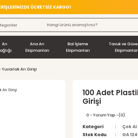
VERİŞLERİNİZDE ÜCRETSİZ KARGO!
Arı
Ana Arı
Bal İşleme
Tavuk ve Güve
ağlığı
Ekipmanları
Ekipmanları
Ekipmanlar
- Yuvarlak Arı Girişi
100 Adet Plastik
Girişi
0 - Yorum Yap -
(0)
Kategori
Çok Al
Stok Kodu
GA 124