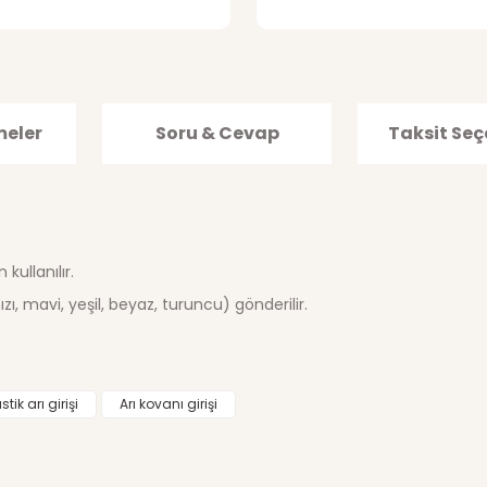
meler
Soru & Cevap
Taksit Seç
kullanılır.
ızı, mavi, yeşil, beyaz, turuncu) gönderilir.
ğer konularda yetersiz gördüğünüz noktaları öneri formunu kullanarak tar
stik arı girişi
Arı kovanı girişi
Ürün hakkında henüz soru sorulmamış.
Bu ürüne ilk yorumu siz yapın!