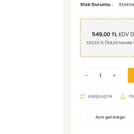
Stok Durumu
Stokta
549,00 TL
KDV D
532,53 TL (%3,00 havale i
KARŞILAŞTIR
Fİ
Aynı gün kargo