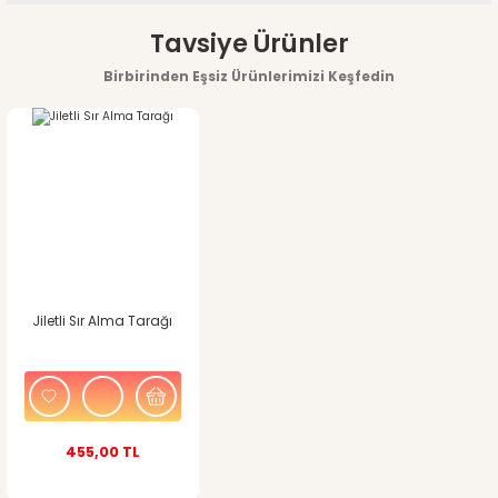
Bu ürünün fiyat bilgisi, resim, ürün açıklamalarında ve diğer
Tavsiye Ürünler
konularda yetersiz gördüğünüz noktaları öneri formunu
Birbirinden Eşsiz Ürünlerimizi Keşfedin
kullanarak tarafımıza iletebilirsiniz.
Görüş ve önerileriniz için teşekkür ederiz.
Ürün resmi kalitesiz, bozuk veya görüntülenemiyor.
Ürün açıklamasında eksik bilgiler bulunuyor.
Ürün bilgilerinde hatalar bulunuyor.
Jiletli Sır Alma Tarağı
Ürün fiyatı diğer sitelerden daha pahalı.
Bu ürüne benzer farklı alternatifler olmalı.
455,00 TL