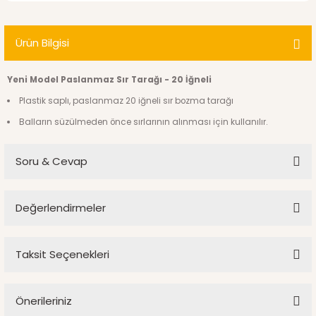
Ürün Bilgisi
Yeni Model Paslanmaz Sır Tarağı - 20 İğneli
Plastik saplı, paslanmaz 20 iğneli sır bozma tarağı
Balların süzülmeden önce sırlarının alınması için kullanılır.
Soru & Cevap
Değerlendirmeler
Ürün hakkında henüz soru sorulmamış.
Taksit Seçenekleri
Bu ürüne ilk yorumu siz yapın!
Soru Sor
Önerileriniz
Yorum Yaz