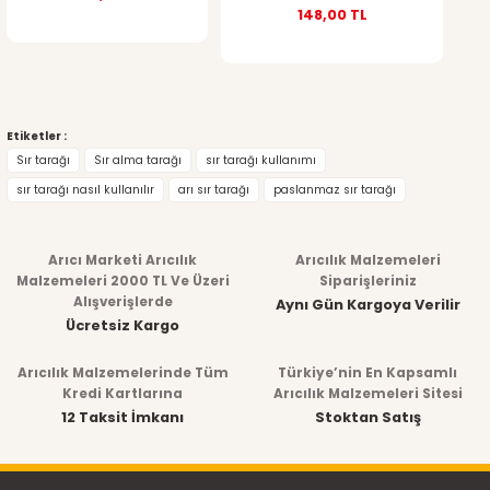
148,00 TL
Etiketler :
Sır tarağı
Sır alma tarağı
sır tarağı kullanımı
sır tarağı nasıl kullanılır
arı sır tarağı
paslanmaz sır tarağı
Arıcı Marketi Arıcılık
Arıcılık Malzemeleri
Malzemeleri 2000 TL Ve Üzeri
Siparişleriniz
Alışverişlerde
Aynı Gün Kargoya Verilir
Ücretsiz Kargo
Arıcılık Malzemelerinde Tüm
Türkiye’nin En Kapsamlı
Kredi Kartlarına
Arıcılık Malzemeleri Sitesi
12 Taksit İmkanı
Stoktan Satış