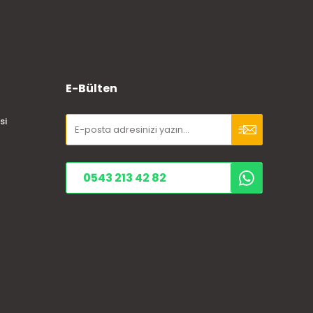
E-Bülten
si
0543 213 42 82