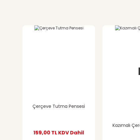
Ürün resmi kalitesiz, bozuk veya görüntülenemiyor.
Ürün açıklamasında eksik bilgiler bulunuyor.
Ürün bilgilerinde hatalar bulunuyor.
Ürün fiyatı diğer sitelerden daha pahalı.
Bu ürüne benzer farklı alternatifler olmalı.
Çerçeve Tutma Pensesi
Kazımalı Çe
159,00 TL
KDV Dahil