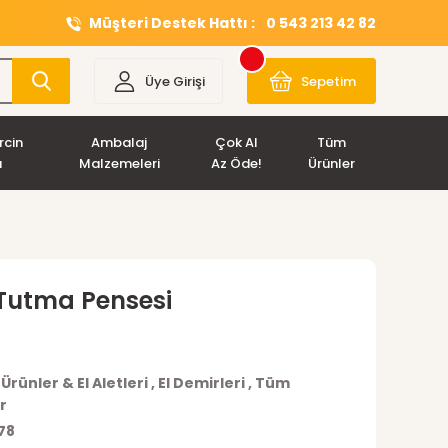
Müşteri Destek Hattı :
0 543 213 42 82
Üye Girişi
Sepetim
rcin
Ambalaj
Çok Al
Tüm
ı
Malzemeleri
Az Öde!
Ürünler
 Tutma Pensesi
Ürünler & El Aletleri
,
El Demirleri
,
Tüm
r
78