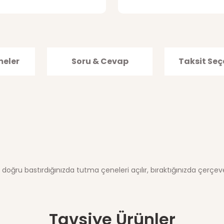
meler
Soru & Cevap
Taksit Seç
oğru bastırdığınızda tutma çeneleri açılır, bıraktığınızda çerçeve
ğer konularda yetersiz gördüğünüz noktaları öneri formunu kullanarak tar
Tavsiye Ürünler