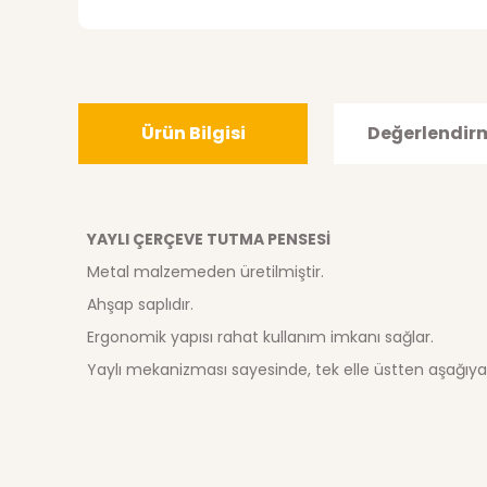
Ürün Bilgisi
Değerlendir
YAYLI ÇERÇEVE TUTMA PENSESİ
Metal malzemeden üretilmiştir.
Ahşap saplıdır.
Ergonomik yapısı rahat kullanım imkanı sağlar.
Yaylı mekanizması sayesinde, tek elle üstten aşağıya d
Bu ürünün fiyat bilgisi, resim, ürün açıklamalarında ve di
Görüş ve önerileriniz için teşekkür ederiz.