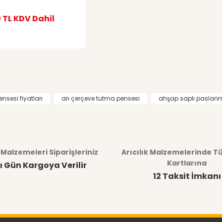
 TL
KDV Dahil
nsesi fiyatları
arı çerçeve tutma pensesi
ahşap saplı paslan
k Malzemeleri Siparişleriniz
Arıcılık Malzemelerinde T
Kartlarına
ı Gün Kargoya Verilir
12 Taksit İmkanı