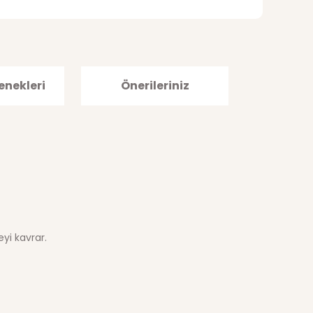
enekleri
Önerileriniz
yi kavrar.
afımıza iletebilirsiniz.