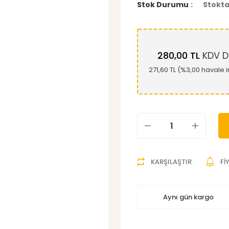
Stok Durumu
Stokta
280,00 TL
KDV D
271,60 TL (%3,00 havale i
KARŞILAŞTIR
Fİ
Aynı gün kargo