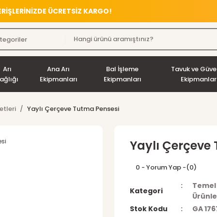
VERİŞLERİNİZDE ÜCRETSİZ KARGO!
Arı
Ana Arı
Bal İşleme
Tavuk ve Güve
ağlığı
Ekipmanları
Ekipmanları
Ekipmanlar
etleri
Yaylı Çerçeve Tutma Pensesi
Yaylı Çerçeve
0 - Yorum Yap -
(0)
Temel 
Kategori
Ürünle
Stok Kodu
GA 176