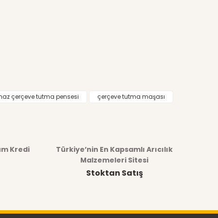
maz çerçeve tutma pensesi
çerçeve tutma maşası
üm Kredi
Türkiye’nin En Kapsamlı Arıcılık
Malzemeleri Sitesi
Stoktan Satış