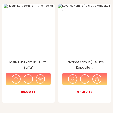
kullanarak tarafımıza iletebilirsiniz.
Görüş ve önerileriniz için teşekkür ederiz.
Ürün resmi kalitesiz, bozuk veya görüntülenemiyor.
TÜKENDİ
Ürün açıklamasında eksik bilgiler bulunuyor.
Ürün bilgilerinde hatalar bulunuyor.
Ürün fiyatı diğer sitelerden daha pahalı.
Örtü Bezli Plastik Kutu Yemlik -
Kavanoz Yemlik ( 1,4 Litre
Bu ürüne benzer farklı alternatifler olmalı.
1 Litre - Şeffaf
Kapasiteli )
120,00 TL
0,00 TL
Gönder