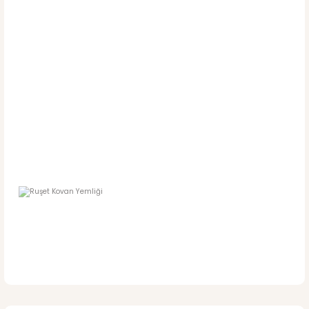
Suluklar
Güvercin Ekipmanları
Kovanlar & Kovan
Ekipmanları
Büyükbaş Hayvancılık
Malzemeleri
Kovan Tabanları &
Kovan Kapakları
Polen Toplama
Ekipmanları
Arı Maskotlu Hediyelik
Ürünler
Eğitici Arıcılık Kitapları
Bal & Polen & Propolis