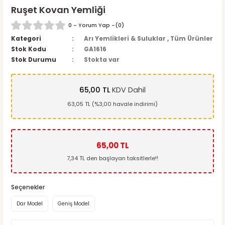
Ruşet Kovan Yemliği
0 - Yorum Yap -
(0)
Kategori
Arı Yemlikleri & Suluklar
,
Tüm Ürünler
Stok Kodu
GA1616
Stok Durumu
Stokta var
65,00 TL
KDV Dahil
63,05 TL (%3,00 havale indirimi)
65,00 TL
7,34 TL den başlayan taksitlerle!!
Seçenekler
Dar Model
Geniş Model