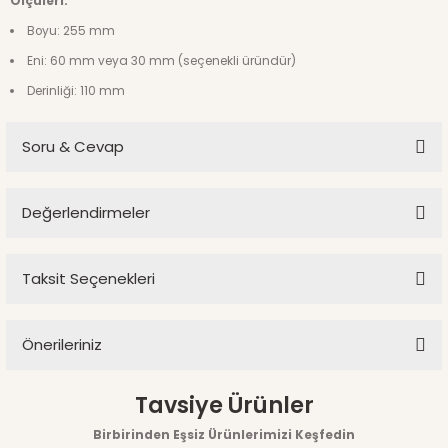
Ölçüleri:
Boyu: 255 mm
Eni: 60 mm veya 30 mm (seçenekli üründür)
Derinliği: 110 mm
Soru & Cevap
Değerlendirmeler
Ürün hakkında henüz soru sorulmamış.
Taksit Seçenekleri
Bu ürüne ilk yorumu siz yapın!
Soru Sor
Önerileriniz
Yorum Yaz
Bu ürünün fiyat bilgisi, resim, ürün açıklamalarında ve diğer
Tavsiye Ürünler
konularda yetersiz gördüğünüz noktaları öneri formunu
Birbirinden Eşsiz Ürünlerimizi Keşfedin