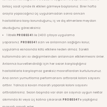
birkaç saat içinde ilk etkileri görmeye başlarsınız. Birer hafta
arayla yapacağınız üç uygulamadan sonra arınızın
hastalıklara karşı korunduğunu, iç ve dış etmenlere meydan
okuduğunu göreceksiniz.
1 litrelik
PROBEE41
ile 2400 çıtaya uygulama
yaparsınız.
PROBEE41
sizin ve arılarınızın sağlığını korur,
uygulama esnasında kötü etkilere neden olmaz. Sürekli
kullanımda ani ısı değişimlerinden arılarınızın etkilenmesini önler.
Arılarınızı kuvvetlendirdiği için her sezon karşılaştığınız
hastalıklarla karşılaşmaz gereksiz masraflardan kurtulursunuz.
Ana arının yumurtlama performansını arttırarak koloni sayısını
arttırır. Yalnızca kovan masrafı yaparak koloni sayısını
arttırabilirsiniz. Sezon başında var olan arı sayınızı uygun nektar
akımında iki veya üç katına çıkararak
PROBEE41′
e yaptığınız
masrafı amorti eder.