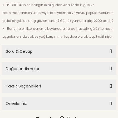
PROBEE 41’in en belirgin özelliği olan Ana Arıda ki güç ve
performansının en üst seviyede seyretmesi ve yavru popülasyonunun
ciddi bir şekilde artışı gözlemlendi. ( Günlük yumurta atışı 2200 adet. )
Bununla birlikte, deneme boyunca arılarda hastalık görülmemesi,
uygulanan ekstrak ve yağ karışımının faydası olarak tespit edilmiştir.
Soru & Cevap
Değerlendirmeler
Ürün hakkında henüz soru sorulmamış.
Taksit Seçenekleri
Bu ürüne ilk yorumu siz yapın!
Soru Sor
Önerileriniz
Yorum Yaz
Bu ürünün fiyat bilgisi, resim, ürün açıklamalarında ve diğer