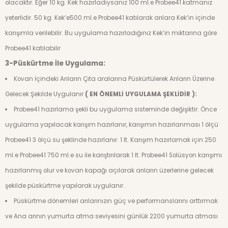
olacaktır. Eğer 10 kg. Kek hazırladıysanız 100 ml.e Probee41 katmanız
yeterlidir. 50 kg. Kek’e500 ml.e Probee41 katılarak arılara Kek’in içinde
karışımla verilebilir. Bu uygulama hazırladığınız Kek’in miktarına göre
Probee41 katılabilir
3-Püskürtme İle Uygulama:
Kovan İçindeki Arıların Çıta aralarına Püskürtülerek Arıların Üzerine
Gelecek Şekilde Uygulanır
( EN ÖNEMLİ UYGULAMA ŞEKLİDİR ):
Probee41 hazırlama şekli bu uygulama sisteminde değişiktir. Önce
uygulama yapılacak karışım hazırlanır, karışımın hazırlanması 1 ölçü
Probee41 3 ölçü su şeklinde hazırlanır. 1 lt. Karışım hazırlamak için 250
ml.e Probee41 750 ml.e su ile karıştırılarak 1 lt. Probee41 Solüsyon karışımı
hazırlanmış olur ve kovan kapağı açılarak arıların üzerlerine gelecek
şekilde püskürtme yapılarak uygulanır.
Püskürtme dönemleri arılarınızın güç ve performanslarını arttırmak
ve Ana arının yumurta atma seviyesini günlük 2200 yumurta atması