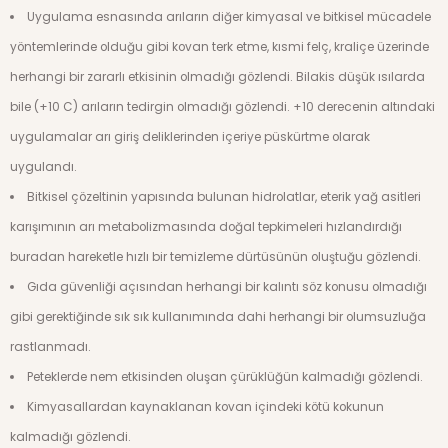
Uygulama esnasında arıların diğer kimyasal ve bitkisel mücadele
yöntemlerinde olduğu gibi kovan terk etme, kısmi felç, kraliçe üzerinde
herhangi bir zararlı etkisinin olmadığı gözlendi. Bilakis düşük ısılarda
bile (+10 C) arıların tedirgin olmadığı gözlendi. +10 derecenin altındaki
uygulamalar arı giriş deliklerinden içeriye püskürtme olarak
uygulandı.
Bitkisel çözeltinin yapısında bulunan hidrolatlar, eterik yağ asitleri
karışımının arı metabolizmasında doğal tepkimeleri hızlandırdığı
buradan hareketle hızlı bir temizleme dürtüsünün oluştuğu gözlendi.
Gıda güvenliği açısından herhangi bir kalıntı söz konusu olmadığı
gibi gerektiğinde sık sık kullanımında dahi herhangi bir olumsuzluğa
rastlanmadı.
Peteklerde nem etkisinden oluşan çürüklüğün kalmadığı gözlendi.
Kimyasallardan kaynaklanan kovan içindeki kötü kokunun
kalmadığı gözlendi.