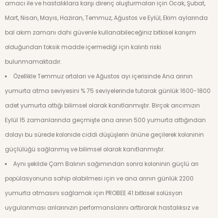
amacı ile ve hastalıklara karşı direnç oluşturmaları için Ocak, Şubat,
Mart, Nisan, Mayıs, Haziran, Temmuz, Ağustos ve Eylül, Ekim aylarında
bal akım zamanı dahi güvenle kullanabileceğiniz bitkisel karışım
olduğundan toksik madde içermediği için kalıntı riski
bulunmamaktadır.
Özellikle Temmuz ortaları ve Ağustos ayı içerisinde Ana arının
yumurta atma seviyesini % 75 seviyelerinde tutarak günlük 1600-1800
adet yumurta attığı bilimsel olarak kanıtlanmıştır. Birçok arıcımızın
Eylül 15 zamanlarında geçmişte ana arının 500 yumurta attığından
dolayı bu sürede kolonide ciddi düşüşlerin önüne geçilerek koloninin
güçlülüğü sağlanmış ve bilimsel olarak kanıtlanmıştır.
Aynı şekilde Çam Balının sağımından sonra koloninin güçlü arı
popülasyonuna sahip olabilmesi için ve ana arının günlük 2200
yumurta atmasını sağlamak için PROBEE 41 bitkisel solüsyon
uygulanması arılarınızın performanslarını arttırarak hastalıksız ve