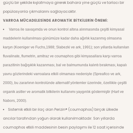
güçlü bir şekilde kışlatmaya girerek bahara yine güçlü ve tarlacı bir
popülasyonla çıkmalarını sağlayacaktır.
VARROA MÜCADELESİNDE AROMATİK BİTKİLERİN ÖNEMİ:
Varroa ile savaşımda ve onun kontrol altına alınmasında çeşitli kimyasal
maddelerin kullanılması günümüze kadar daha ağırlık kazanmış olmasına
karşın (Koeniger ve Fuchs,1988; Slabezki ve ark, 1991); son yıllarda kullanılan
fluvalinate, flumetrin, amitraz ve coumaphos gibi kimyasallara karşı varroa
parazitinin bağışıklık kazanması, bal ve balmumunda kalıntı bırakması, kapalı
yavru gözlerindeki varroalara etkili olmaması nedeniyle (Spreafico ve ark,
2000), bu zararlının kontrolünde alternatif yöntemler üzerinde, özellikle çeşitli
organik asitler ve aromatik bitkilerin kullanımı yaygınlık göstermiştir (Hart ve
Nabors, 2000).
Sistemik etkili bir ilaç olan Perizin® (coumaphos) birçok ülkede
arıcılar tarafından yoğun olarak kullanılmaktadır. Son yıllarda
coumaphos etkili maddesinin besin paylaşımı ile 12 saat içerisinde