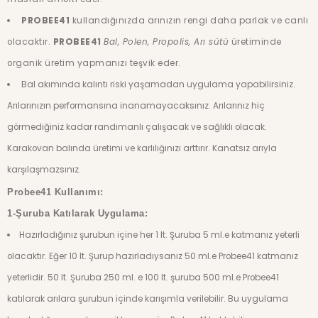
PROBEE41
kullandığınızda arınızın rengi daha parlak ve canlı
olacaktır.
PROBEE41
Bal, Polen, Propolis, Arı sütü
üretiminde
organik üretim yapmanızı teşvik eder.
Bal akımında kalıntı riski yaşamadan uygulama yapabilirsiniz.
Arılarınızın performansına inanamayacaksınız. Arılarınız hiç
görmediğiniz kadar randımanlı çalışacak ve sağlıklı olacak.
Karakovan balında üretimi ve karlılığınızı arttırır. Kanatsız arıyla
karşılaşmazsınız.
Probee41 Kullanımı:
1-Şuruba Katılarak Uygulama:
Hazırladığınız şurubun içine her 1 lt. Şuruba 5 ml.e katmanız yeterli
olacaktır. Eğer 10 lt. Şurup hazırladıysanız 50 ml.e Probee41 katmanız
yeterlidir. 50 lt. Şuruba 250 ml. e 100 lt. şuruba 500 ml.e Probee41
katılarak arılara şurubun içinde karışımla verilebilir. Bu uygulama