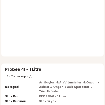
Probee 41 - 1 Litre
0 - Yorum Yap -
(0)
Arı İlaçları & Arı Vitaminleri & Organik
Kategori
Asitler & Organik Asit Aparatları
,
Tüm Ürünler
Stok Kodu
PROBEE41 - 1 Litre
Stok Durumu
Stokta yok