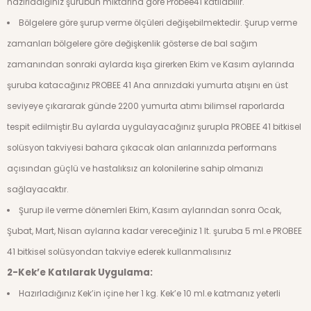
hazırladığınız şurubun miktarına göre Probee41 katılabilir.
Bölgelere göre şurup verme ölçüleri değişebilmektedir. Şurup verme
zamanları bölgelere göre değişkenlik gösterse de bal sağım
zamanından sonraki aylarda kışa girerken Ekim ve Kasım aylarında
şuruba katacağınız PROBEE 41 Ana arınızdaki yumurta atışını en üst
seviyeye çıkararak günde 2200 yumurta atımı bilimsel raporlarda
tespit edilmiştir.Bu aylarda uygulayacağınız şurupla PROBEE 41 bitkisel
solüsyon takviyesi bahara çıkacak olan arılarınızda performans
açısından güçlü ve hastalıksız arı kolonilerine sahip olmanızı
sağlayacaktır.
Şurup ile verme dönemleri Ekim, Kasım aylarından sonra Ocak,
Şubat, Mart, Nisan aylarına kadar vereceğiniz 1 lt. şuruba 5 ml.e PROBEE
41 bitkisel solüsyondan takviye ederek kullanmalısınız
2-Kek’e Katılarak Uygulama:
Hazırladığınız Kek’in içine her 1 kg. Kek’e 10 ml.e katmanız yeterli