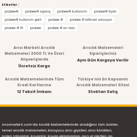
Etiketler :
probee41
probee41 sipariş
probee41 kullanımı
probee41 fiyatı
probee41 kullanım şekli
probee 41
probee 41 bitkisel solüsyon
probee 41 1lt
probee
probee 41 arı ilacı
Arıcı Marketi Arıcılık
Arıcılık Malzemeleri
Malzemeleri 2000 TL Ve Üzeri
Siparişleriniz
Alışverişlerde
Aynı Gün Kargoya Verilir
Ücretsiz Kargo
Arıcılık Malzemelerinde Tüm
Türkiye’nin En Kapsamlı
Kredi Kartlarına
Arıcılık Malzemeleri Sitesi
12 Taksit İmkanı
Stoktan Satış
Arıcımarketi.com’da Arıcılık Malzemelerinde aradığınız tüm ürünler,
temel arıcılık malzemeleri, koruyucu arıcı giysileri, arıcı körükleri,
polen tabanları, kovanlar, kovan ekipmanları, arıcı el aletleri, arı