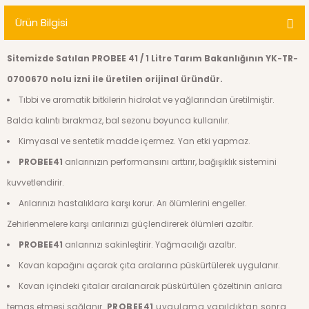
Ürün Bilgisi
Sitemizde Satılan PROBEE 41 / 1 Litre Tarım Bakanlığının YK-TR-
0700670 nolu izni ile üretilen orijinal üründür.
Tıbbi ve aromatik bitkilerin hidrolat ve yağlarından üretilmiştir.
Balda kalıntı bırakmaz, bal sezonu boyunca kullanılır.
Kimyasal ve sentetik madde içermez. Yan etki yapmaz.
PROBEE41
arılarınızın performansını arttırır, bağışıklık sistemini
kuvvetlendirir.
Arılarınızı hastalıklara karşı korur. Arı ölümlerini engeller.
Zehirlenmelere karşı arılarınızı güçlendirerek ölümleri azaltır.
PROBEE41
arılarınızı sakinleştirir. Yağmacılığı azaltır.
Kovan kapağını açarak çıta aralarına püskürtülerek uygulanır.
Kovan içindeki çıtalar aralanarak püskürtülen çözeltinin arılara
temas etmesi sağlanır.
PROBEE41
uygulama yapıldıktan sonra