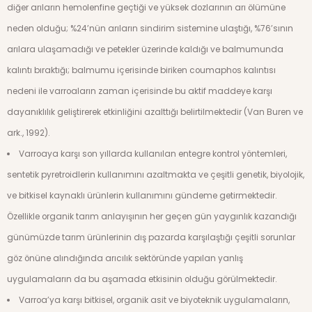
diğer arıların hemolenfine geçtiği ve yüksek dozlarının arı ölümüne
neden olduğu; %24’nün arıların sindirim sistemine ulaştığı, %76’sının
arılara ulaşamadığı ve petekler üzerinde kaldığı ve balmumunda
kalıntı bıraktığı; balmumu içerisinde biriken coumaphos kalıntısı
nedeni ile varroaların zaman içerisinde bu aktif maddeye karşı
dayanıklılık geliştirerek etkinliğini azalttığı belirtilmektedir (Van Buren ve
ark., 1992).
Varroaya karşı son yıllarda kullanılan entegre kontrol yöntemleri,
sentetik pyretroidlerin kullanımını azaltmakta ve çeşitli genetik, biyolojik,
ve bitkisel kaynaklı ürünlerin kullanımını gündeme getirmektedir.
Özellikle organik tarım anlayışının her geçen gün yaygınlık kazandığı
günümüzde tarım ürünlerinin dış pazarda karşılaştığı çeşitli sorunlar
göz önüne alındığında arıcılık sektöründe yapılan yanlış
uygulamaların da bu aşamada etkisinin olduğu görülmektedir.
Varroa’ya karşı bitkisel, organik asit ve biyoteknik uygulamaların,