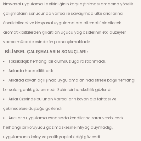
kimyasal uygulama ile etkinliğinin karşılaştırılması amacına yönelik
çalışmaların sonucunda varroa ile savaşımda ülke arıcılarına
önerilebilecek ve kimyasal uygulamalara alternatif olabilecek
aromatik bitkilerden çıkartılan uçucu yağ asitlerinin etki düzeyleri
varroa mücadelesinde ön plana çıkmaktadır.
BİLİMSEL ÇALIŞMALARIN SONUÇLARI:
Toksikolojik herhangi bir olumsuzluğa rastlanmadı.
Arılarda hareketlilik arttı.
Arılarda kovan açılışında uygulama anında strese bağlı herhangi
bir saldırganlık gözlenmedi. Sakin bir hareketlilik gözlendi.
Arılar üzerinde bulunan Varroa’ların kovan dip tahtası ve
çekmecelere düştüğü gözlendi.
Arıcıların uygulama esnasında kendilerine zarar verebilecek
herhangi bir koruyucu gaz maskesine ihtiyaç duymadığı,
uygulamanın kolay ve pratik yapılabildiği gözlendi.