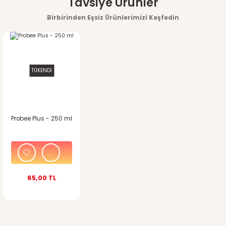
Tavsiye Ürünler
konularda yetersiz gördüğünüz noktaları öneri formunu
Birbirinden Eşsiz Ürünlerimizi Keşfedin
kullanarak tarafımıza iletebilirsiniz.
Görüş ve önerileriniz için teşekkür ederiz.
TÜKENDİ
Ürün resmi kalitesiz, bozuk veya görüntülenemiyor.
Ürün açıklamasında eksik bilgiler bulunuyor.
Ürün bilgilerinde hatalar bulunuyor.
Probee Plus - 250 ml
Ürün fiyatı diğer sitelerden daha pahalı.
Bu ürüne benzer farklı alternatifler olmalı.
65,00 TL
Gönder