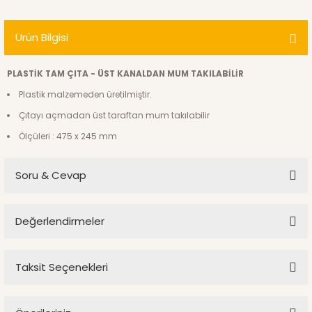
Ürün Bilgisi
PLASTİK TAM ÇITA - ÜST KANALDAN MUM TAKILABİLİR
Plastik malzemeden üretilmiştir.
Çıtayı açmadan üst taraftan mum takılabilir
Ölçüleri : 475 x 245 mm
Soru & Cevap
Değerlendirmeler
Ürün hakkında henüz soru sorulmamış.
Taksit Seçenekleri
Soru Sor
Çıta ölçüsü