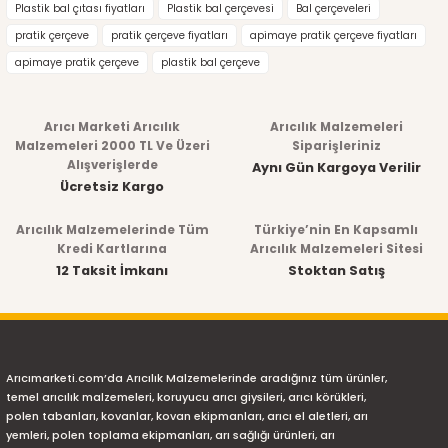
Plastik bal çıtası fiyatları
Plastik bal çerçevesi
Bal çerçeveleri
pratik çerçeve
pratik çerçeve fiyatları
apimaye pratik çerçeve fiyatları
apimaye pratik çerçeve
plastik bal çerçeve
Arıcı Marketi Arıcılık
Arıcılık Malzemeleri
Malzemeleri 2000 TL Ve Üzeri
Siparişleriniz
Alışverişlerde
Aynı Gün Kargoya Verilir
Ücretsiz Kargo
Arıcılık Malzemelerinde Tüm
Türkiye’nin En Kapsamlı
Kredi Kartlarına
Arıcılık Malzemeleri Sitesi
12 Taksit İmkanı
Stoktan Satış
Arıcımarketi.com’da Arıcılık Malzemelerinde aradığınız tüm ürünler,
temel arıcılık malzemeleri, koruyucu arıcı giysileri, arıcı körükleri,
polen tabanları, kovanlar, kovan ekipmanları, arıcı el aletleri, arı
yemleri, polen toplama ekipmanları, arı sağlığı ürünleri, arı