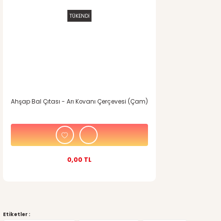
TÜKENDİ
Ahşap Bal Çıtası - Arı Kovanı Çerçevesi (Çam)
0,00 TL
Etiketler :