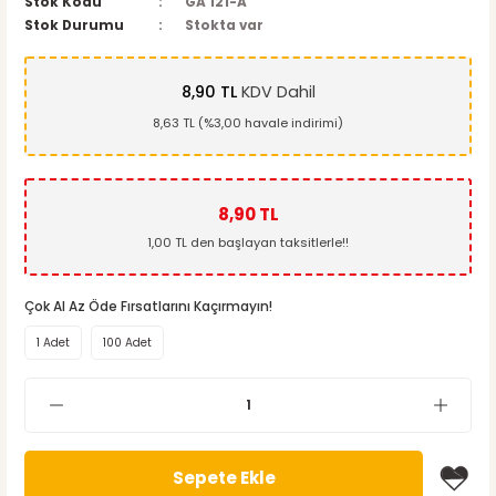
Stok Kodu
GA 121-A
Stok Durumu
Stokta var
8,90 TL
KDV Dahil
8,63 TL (%3,00 havale indirimi)
8,90 TL
1,00 TL den başlayan taksitlerle!!
Çok Al Az Öde Fırsatlarını Kaçırmayın!
1 Adet
100 Adet
Sepete Ekle