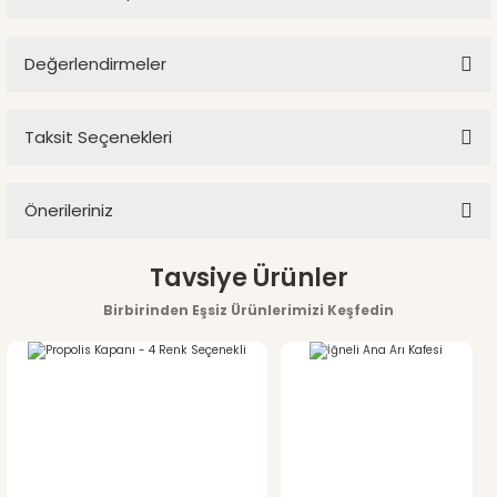
Değerlendirmeler
Ürün hakkında henüz soru sorulmamış.
Taksit Seçenekleri
Bu ürüne ilk yorumu siz yapın!
Soru Sor
Önerileriniz
Yorum Yaz
Bu ürünün fiyat bilgisi, resim, ürün açıklamalarında ve diğer
Tavsiye Ürünler
konularda yetersiz gördüğünüz noktaları öneri formunu
Birbirinden Eşsiz Ürünlerimizi Keşfedin
kullanarak tarafımıza iletebilirsiniz.
Görüş ve önerileriniz için teşekkür ederiz.
Ürün resmi kalitesiz, bozuk veya görüntülenemiyor.
Ürün açıklamasında eksik bilgiler bulunuyor.