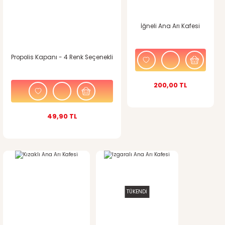
Ürün bilgilerinde hatalar bulunuyor.
İğneli Ana Arı Kafesi
Ürün fiyatı diğer sitelerden daha pahalı.
Bu ürüne benzer farklı alternatifler olmalı.
Propolis Kapanı - 4 Renk Seçenekli
200,00 TL
49,90 TL
Gönder
TÜKENDİ