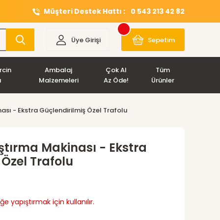
Müşteri Destek Hattı :
0 543 213 42 82
Üye Girişi
Sepetim
rcin
Ambalaj
Çok Al
Tüm
ı
Malzemeleri
Az Öde!
Ürünler
ası - Ekstra Güçlendirilmiş Özel Trafolu
ıştırma Makinası - Ekstra
 Özel Trafolu
 yapıştırmak için kullanılır.