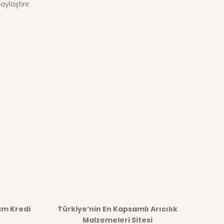
ylaştırır.
afımıza iletebilirsiniz.
üm Kredi
Türkiye’nin En Kapsamlı Arıcılık
Malzemeleri Sitesi