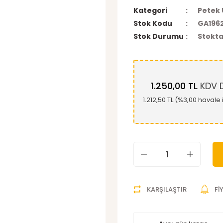
Kategori
Petek 
Stok Kodu
GA196
Stok Durumu
Stokta
1.250,00 TL
KDV D
1.212,50 TL (%3,00 havale 
KARŞILAŞTIR
Fİ