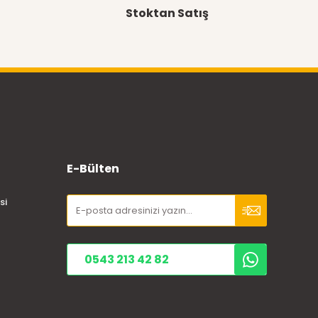
Stoktan Satış
E-Bülten
si
0543 213 42 82