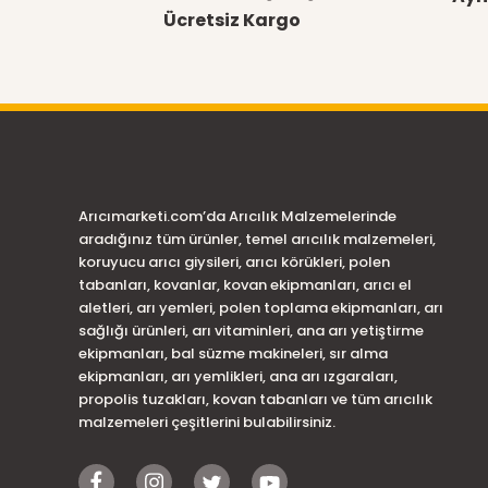
Ücretsiz Kargo
Ürün bilgilerinde hatalar bulunuyor.
Ürün fiyatı diğer sitelerden daha pahalı.
Bu ürüne benzer farklı alternatifler olmalı.
Arıcımarketi.com’da Arıcılık Malzemelerinde
aradığınız tüm ürünler, temel arıcılık malzemeleri,
koruyucu arıcı giysileri, arıcı körükleri, polen
tabanları, kovanlar, kovan ekipmanları, arıcı el
aletleri, arı yemleri, polen toplama ekipmanları, arı
sağlığı ürünleri, arı vitaminleri, ana arı yetiştirme
ekipmanları, bal süzme makineleri, sır alma
ekipmanları, arı yemlikleri, ana arı ızgaraları,
propolis tuzakları, kovan tabanları ve tüm arıcılık
malzemeleri çeşitlerini bulabilirsiniz.