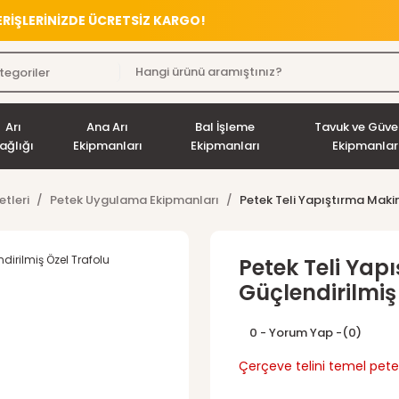
VERİŞLERİNİZDE ÜCRETSİZ KARGO!
Arı
Ana Arı
Bal İşleme
Tavuk ve Güve
ağlığı
Ekipmanları
Ekipmanları
Ekipmanlar
etleri
Petek Uygulama Ekipmanları
Petek Teli Yapıştırma Makin
Petek Teli Yap
Güçlendirilmiş
0 - Yorum Yap -
(0)
Çerçeve telini temel peteğe