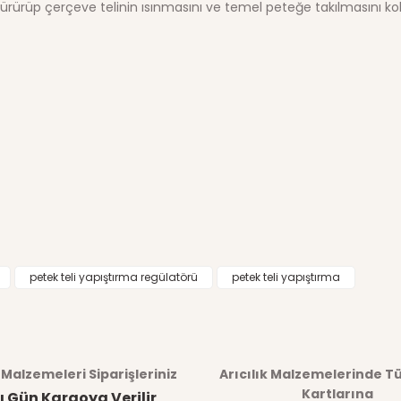
ürürüp çerçeve telinin ısınmasını ve temel peteğe takılmasını kola
ğer konularda yetersiz gördüğünüz noktaları öneri formunu kullanarak tar
petek teli yapıştırma regülatörü
petek teli yapıştırma
Ürün hakkında henüz soru sorulmamış.
Bu ürüne ilk yorumu siz yapın!
Yorum Yaz
Soru Sor
k Malzemeleri Siparişleriniz
Arıcılık Malzemelerinde T
Kartlarına
ı Gün Kargoya Verilir