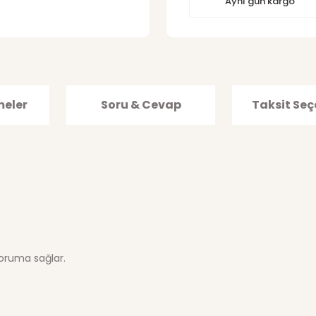
Aynı gün kargo
meler
Soru & Cevap
Taksit Seç
koruma sağlar.