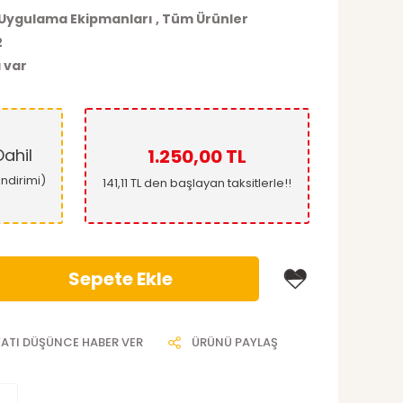
Uygulama Ekipmanları
,
Tüm Ürünler
2
 var
ahil
1.250,00 TL
indirimi)
141,11 TL den başlayan taksitlerle!!
Sepete Ekle
YATI DÜŞÜNCE HABER VER
ÜRÜNÜ PAYLAŞ