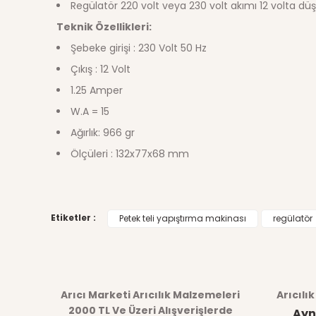
Regülatör 220 volt veya 230 volt akımı 12 volta düş
Teknik Özellikleri:
Şebeke girişi : 230 Volt 50 Hz
Çıkış : 12 Volt
1.25 Amper
W.A = 15
Ağırlık: 966 gr
Ölçüleri : 132x77x68 mm
Bu ürünün fiyat bilgisi, resim, ürün açıklamalarında ve di
Etiketler :
Petek teli yapıştırma makinası
regülatör
Görüş ve önerileriniz için teşekkür ederiz.
Ürün resmi kalitesiz, bozuk veya görüntülenemiyor.
Arıcı Marketi Arıcılık Malzemeleri
Arıcılı
Ürün açıklamasında eksik bilgiler bulunuyor.
2000 TL Ve Üzeri Alışverişlerde
Ayn