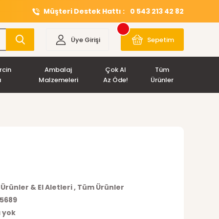
Müşteri Destek Hattı :
0 543 213 42 82
Üye Girişi
Sepetim
rcin
Ambalaj
Çok Al
Tüm
ı
Malzemeleri
Az Öde!
Ürünler
Ürünler & El Aletleri
,
Tüm Ürünler
5689
 yok