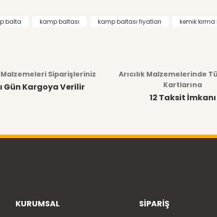
p balta
kamp baltası
kamp baltası fiyatları
kemik kırma 
k Malzemeleri Siparişleriniz
Arıcılık Malzemelerinde T
Kartlarına
ı Gün Kargoya Verilir
12 Taksit İmkanı
KURUMSAL
SİPARİŞ