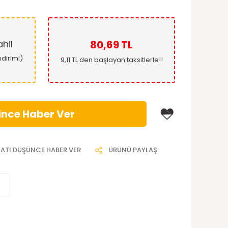
hil
80,69 TL
ndirimi)
9,11 TL den başlayan taksitlerle!!
ince Haber Ver
YATI DÜŞÜNCE HABER VER
ÜRÜNÜ PAYLAŞ