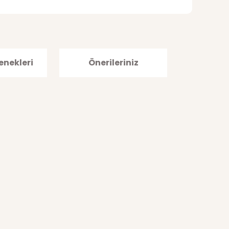
enekleri
Önerileriniz
afımıza iletebilirsiniz.