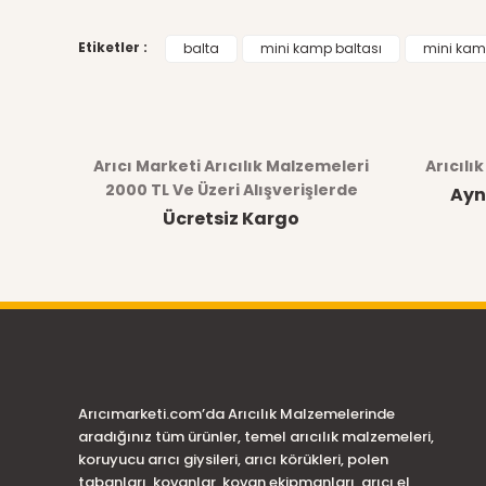
Etiketler :
balta
mini kamp baltası
mini kam
Arıcı Marketi Arıcılık Malzemeleri
Arıcılı
2000 TL Ve Üzeri Alışverişlerde
Ayn
Ücretsiz Kargo
Arıcımarketi.com’da Arıcılık Malzemelerinde
aradığınız tüm ürünler, temel arıcılık malzemeleri,
koruyucu arıcı giysileri, arıcı körükleri, polen
tabanları, kovanlar, kovan ekipmanları, arıcı el