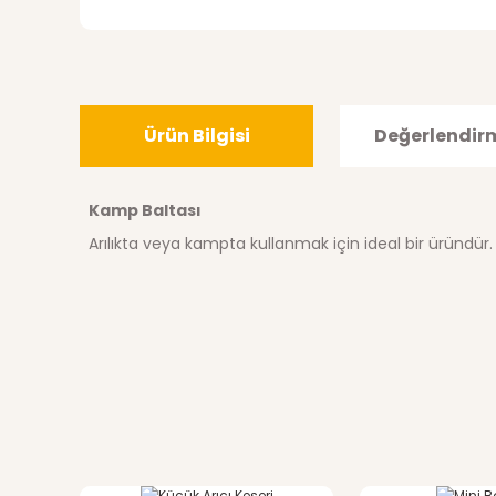
Ürün Bilgisi
Değerlendir
Kamp Baltası
Arılıkta veya kampta kullanmak için ideal bir üründür.
Bu ürünün fiyat bilgisi, resim, ürün açıklamalarında ve di
Görüş ve önerileriniz için teşekkür ederiz.
Ürün resmi kalitesiz, bozuk veya görüntülenemiyor.