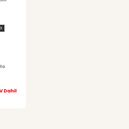
Dİ
lta
Gönder
V Dahil