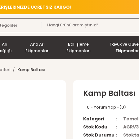
VERİŞLERİNİZDE ÜCRETSİZ KARGO!
Arı
Ana Arı
Bal İşleme
Tavuk ve Güve
ağlığı
Ekipmanları
Ekipmanları
Ekipmanlar
etleri
Kamp Baltası
Kamp Baltası
0 - Yorum Yap -
(0)
Kategori
Temel 
Stok Kodu
AGRV3
Stok Durumu
Stokta