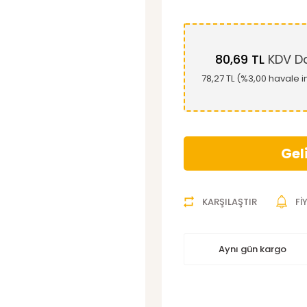
80,69 TL
KDV Da
78,27 TL (%3,00 havale i
Gel
KARŞILAŞTIR
Fİ
Aynı gün kargo