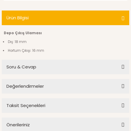
Ürün Bilgisi
Depo Çıkış Ulaması
Dış: 18 mm
Hortum Çıkışı: 16 mm
Soru & Cevap
Değerlendirmeler
Ürün hakkında henüz soru sorulmamış.
Taksit Seçenekleri
Bu ürüne ilk yorumu siz yapın!
Soru Sor
Önerileriniz
Yorum Yaz