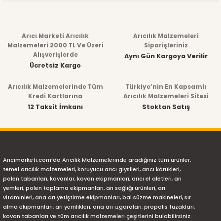
Bu ürünün fiyat bilgisi, resim, ürün açıklamalarında ve diğer
konularda yetersiz gördüğünüz noktaları öneri formunu
Arıcı Marketi Arıcılık
Arıcılık Malzemeleri
kullanarak tarafımıza iletebilirsiniz.
Malzemeleri 2000 TL Ve Üzeri
Siparişleriniz
Alışverişlerde
Aynı Gün Kargoya Verilir
Görüş ve önerileriniz için teşekkür ederiz.
Ücretsiz Kargo
Arıcılık Malzemelerinde Tüm
Türkiye’nin En Kapsamlı
Ürün resmi kalitesiz, bozuk veya görüntülenemiyor.
Kredi Kartlarına
Arıcılık Malzemeleri Sitesi
12 Taksit İmkanı
Stoktan Satış
Ürün açıklamasında eksik bilgiler bulunuyor.
Ürün bilgilerinde hatalar bulunuyor.
Ürün fiyatı diğer sitelerden daha pahalı.
Arıcımarketi.com’da Arıcılık Malzemelerinde aradığınız tüm ürünler,
Bu ürüne benzer farklı alternatifler olmalı.
temel arıcılık malzemeleri, koruyucu arıcı giysileri, arıcı körükleri,
polen tabanları, kovanlar, kovan ekipmanları, arıcı el aletleri, arı
yemleri, polen toplama ekipmanları, arı sağlığı ürünleri, arı
vitaminleri, ana arı yetiştirme ekipmanları, bal süzme makineleri, sır
alma ekipmanları, arı yemlikleri, ana arı ızgaraları, propolis tuzakları,
kovan tabanları ve tüm arıcılık malzemeleri çeşitlerini bulabilirsiniz.