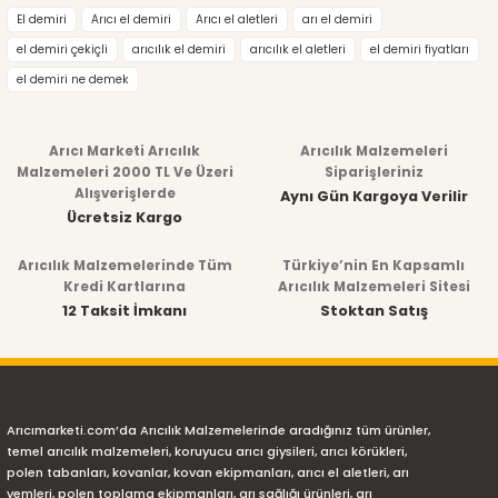
El demiri
Arıcı el demiri
Arıcı el aletleri
arı el demiri
el demiri çekiçli
arıcılık el demiri
arıcılık el aletleri
el demiri fiyatları
el demiri ne demek
Arıcı Marketi Arıcılık
Arıcılık Malzemeleri
Malzemeleri 2000 TL Ve Üzeri
Siparişleriniz
Alışverişlerde
Aynı Gün Kargoya Verilir
Ücretsiz Kargo
Arıcılık Malzemelerinde Tüm
Türkiye’nin En Kapsamlı
Kredi Kartlarına
Arıcılık Malzemeleri Sitesi
12 Taksit İmkanı
Stoktan Satış
Arıcımarketi.com’da Arıcılık Malzemelerinde aradığınız tüm ürünler,
temel arıcılık malzemeleri, koruyucu arıcı giysileri, arıcı körükleri,
polen tabanları, kovanlar, kovan ekipmanları, arıcı el aletleri, arı
yemleri, polen toplama ekipmanları, arı sağlığı ürünleri, arı