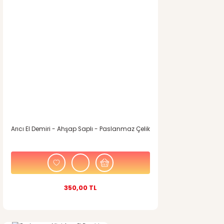
Ürün resmi kalitesiz, bozuk veya görüntülenemiyor.
Ürün açıklamasında eksik bilgiler bulunuyor.
Ürün bilgilerinde hatalar bulunuyor.
Ürün fiyatı diğer sitelerden daha pahalı.
Bu ürüne benzer farklı alternatifler olmalı.
Arıcı El Demiri - Ahşap Saplı - Paslanmaz Çelik
Gönder
350,00 TL