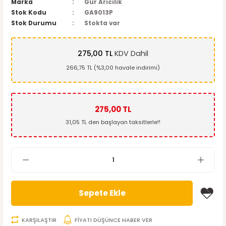
Marka
Gür Arıcılık
Stok Kodu
GA9013P
Stok Durumu
Stokta var
275,00 TL
KDV Dahil
266,75 TL (%3,00 havale indirimi)
275,00 TL
31,05 TL den başlayan taksitlerle!!
Sepete Ekle
KARŞILAŞTIR
FİYATI DÜŞÜNCE HABER VER