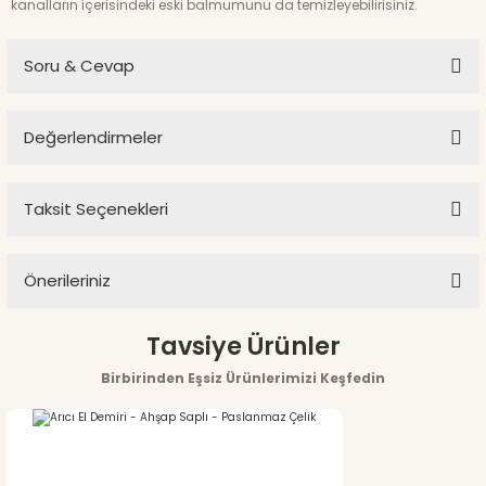
kanalların içerisindeki eski balmumunu da temizleyebilirisiniz.
Soru & Cevap
Değerlendirmeler
Ürün hakkında henüz soru sorulmamış.
Taksit Seçenekleri
Bu ürüne ilk yorumu siz yapın!
Soru Sor
Önerileriniz
Yorum Yaz
Bu ürünün fiyat bilgisi, resim, ürün açıklamalarında ve diğer
Tavsiye Ürünler
konularda yetersiz gördüğünüz noktaları öneri formunu
Birbirinden Eşsiz Ürünlerimizi Keşfedin
kullanarak tarafımıza iletebilirsiniz.
Görüş ve önerileriniz için teşekkür ederiz.