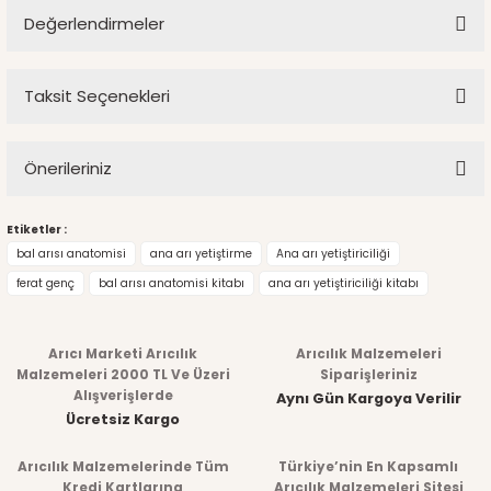
Değerlendirmeler
Ürün hakkında henüz soru sorulmamış.
Taksit Seçenekleri
Bu ürüne ilk yorumu siz yapın!
Soru Sor
Önerileriniz
Yorum Yaz
Bu ürünün fiyat bilgisi, resim, ürün açıklamalarında ve diğer
Etiketler :
bal arısı anatomisi
ana arı yetiştirme
Ana arı yetiştiriciliği
konularda yetersiz gördüğünüz noktaları öneri formunu
ferat genç
bal arısı anatomisi kitabı
ana arı yetiştiriciliği kitabı
kullanarak tarafımıza iletebilirsiniz.
Görüş ve önerileriniz için teşekkür ederiz.
Arıcı Marketi Arıcılık
Arıcılık Malzemeleri
Malzemeleri 2000 TL Ve Üzeri
Siparişleriniz
Ürün resmi kalitesiz, bozuk veya görüntülenemiyor.
Alışverişlerde
Aynı Gün Kargoya Verilir
Ücretsiz Kargo
Ürün açıklamasında eksik bilgiler bulunuyor.
Arıcılık Malzemelerinde Tüm
Türkiye’nin En Kapsamlı
Ürün bilgilerinde hatalar bulunuyor.
Kredi Kartlarına
Arıcılık Malzemeleri Sitesi