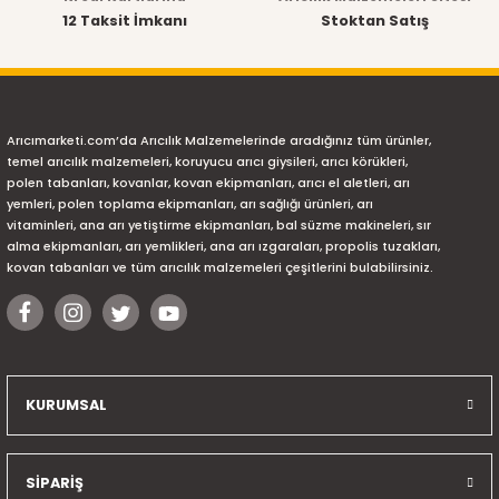
12 Taksit İmkanı
Stoktan Satış
Ürün fiyatı diğer sitelerden daha pahalı.
Bu ürüne benzer farklı alternatifler olmalı.
Arıcımarketi.com’da Arıcılık Malzemelerinde aradığınız tüm ürünler,
temel arıcılık malzemeleri, koruyucu arıcı giysileri, arıcı körükleri,
polen tabanları, kovanlar, kovan ekipmanları, arıcı el aletleri, arı
yemleri, polen toplama ekipmanları, arı sağlığı ürünleri, arı
vitaminleri, ana arı yetiştirme ekipmanları, bal süzme makineleri, sır
Gönder
alma ekipmanları, arı yemlikleri, ana arı ızgaraları, propolis tuzakları,
kovan tabanları ve tüm arıcılık malzemeleri çeşitlerini bulabilirsiniz.
KURUMSAL
SİPARİŞ