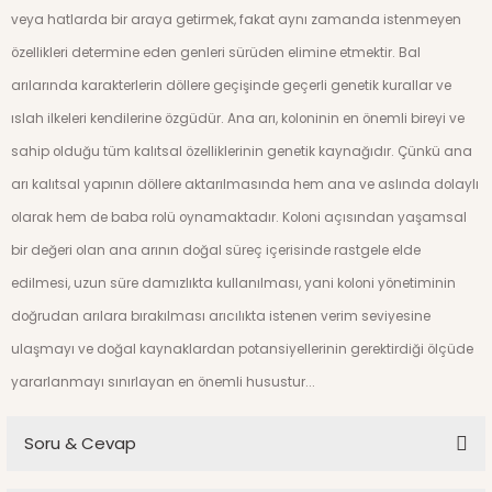
veya hatlarda bir araya getirmek, fakat aynı zamanda istenmeyen
özellikle­ri determine eden genleri sürüden elimine etmektir. Bal
arılarında karakterlerin döllere geçişinde geçerli genetik kurallar ve
ıslah ilkeleri kendilerine özgüdür. Ana arı, koloninin en önemli bireyi ve
sahip olduğu tüm kalıtsal özelliklerinin genetik kaynağıdır. Çünkü ana
arı kalıtsal yapının döllere aktarılmasında hem ana ve as­lında dolaylı
olarak hem de baba rolü oynamaktadır. Kolo­ni açısından yaşamsal
bir değeri olan ana arının doğal sü­reç içerisinde rastgele elde
edilmesi, uzun süre damızlıkta kullanılması, yani koloni yönetiminin
doğrudan arılara bırakılması arıcılıkta istenen verim seviyesine
ulaşmayı ve doğal kaynaklardan potansiyellerinin gerektirdiği öl­çüde
yararlanmayı sınırlayan en önemli husustur...
Soru & Cevap