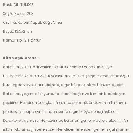
Baskı
Dili:
TÜRKÇE
Sayfa Sayısı:
203
Cilt Tipi:
Karton Kapak
Kağıt Cinsi
Boyut: 13.5x21 cm
Hamur Tipi: 2. Hamur
Kitap Açıklaması:
Bal arıları, koloni adı verilen topluluklar olarak yaşa­yan sosyal
böceklerdir. Arılarda vücut yapısı, büyüme ve gelişme kendilerine özgü
bazı organ ve yapıların dışında, diğer böceklerinkine benzemektedir.
Bal arıları, yaşama bir yumurta olarak başlar ve tam bir başkalaşım
geçirir­ler. Her bir arı, kuluçka süresince petek gözünde yumur­ta, larva,
prepupa ve pupa evrelerinden sonra ergin bireye dönüşmektedir.
Karakterler, kromozomlar üzerinde bulunan genler­le döllere aktarılır. Arı
ıslahında amaç istenen özellikle­ri determine eden genlerin çalışılan ırk