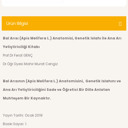
Ürün Bilgisi
Bal Arısı (Apis Melifera L.) Anatomisi, Genetik Islahı İle Ana Arı
Yetiştiriciliği Kitabı
Prof.Dr Ferat GENÇ
Dr.Öğr.Üyesi Mahir Murat Cengiz
Bal Arısının (Apis Melifera L.) Anatomisini, Genetik Islahını ve
Ana Arı Yetiştiriciliğini Sade ve Öğretici Bir Dille Anlatan
Muhteşem Bir Kaynaktır.
Yayın Tarihi: Ocak 2019
Baskı Sayısı:
1.