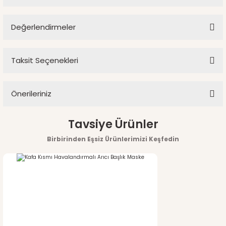
Değerlendirmeler
Ürün hakkında henüz soru sorulmamış.
Taksit Seçenekleri
Bu ürüne ilk yorumu siz yapın!
Soru Sor
Önerileriniz
Yorum Yaz
Bu ürünün fiyat bilgisi, resim, ürün açıklamalarında ve diğer
Tavsiye Ürünler
konularda yetersiz gördüğünüz noktaları öneri formunu
Birbirinden Eşsiz Ürünlerimizi Keşfedin
kullanarak tarafımıza iletebilirsiniz.
Görüş ve önerileriniz için teşekkür ederiz.
Ürün resmi kalitesiz, bozuk veya görüntülenemiyor.
Ürün açıklamasında eksik bilgiler bulunuyor.