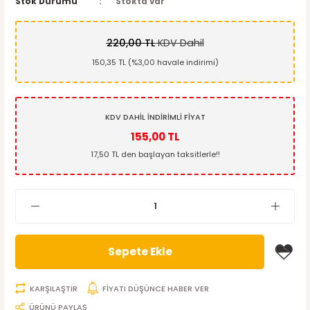
Stok Durumu
Stokta var
220,00 TL
KDV Dahil
150,35 TL (%3,00 havale indirimi)
KDV DAHİL İNDİRİMLİ FİYAT
155,00 TL
17,50 TL den başlayan taksitlerle!!
Sepete Ekle
KARŞILAŞTIR
FİYATI DÜŞÜNCE HABER VER
ÜRÜNÜ PAYLAŞ