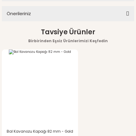
Önerileriniz
Yorum Yaz
Bu ürünün fiyat bilgisi, resim, ürün açıklamalarında ve diğer
Tavsiye Ürünler
konularda yetersiz gördüğünüz noktaları öneri formunu
Birbirinden Eşsiz Ürünlerimizi Keşfedin
kullanarak tarafımıza iletebilirsiniz.
Görüş ve önerileriniz için teşekkür ederiz.
Ürün resmi kalitesiz, bozuk veya görüntülenemiyor.
Ürün açıklamasında eksik bilgiler bulunuyor.
Ürün bilgilerinde hatalar bulunuyor.
Ürün fiyatı diğer sitelerden daha pahalı.
Bu ürüne benzer farklı alternatifler olmalı.
Bal Kavanozu Kapağı 82 mm - Gold