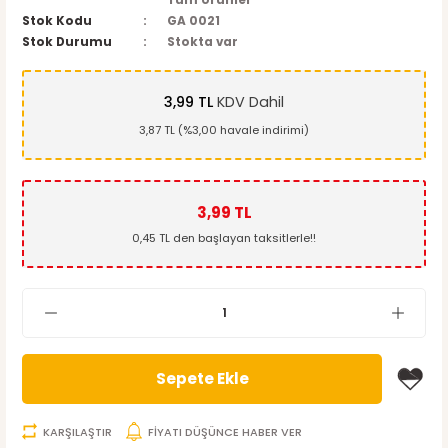
Tüm Ürünler
Stok Kodu
GA 0021
Stok Durumu
Stokta var
3,99 TL
KDV Dahil
3,87 TL (%3,00 havale indirimi)
3,99 TL
0,45 TL den başlayan taksitlerle!!
Sepete Ekle
KARŞILAŞTIR
FİYATI DÜŞÜNCE HABER VER