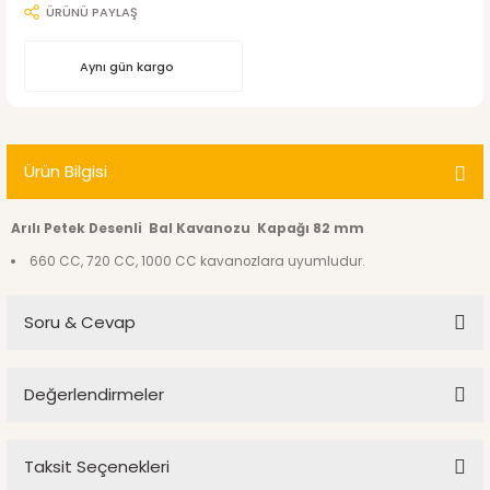
ÜRÜNÜ PAYLAŞ
Aynı gün kargo
Ürün Bilgisi
Arılı Petek Desenli Bal Kavanozu Kapağı 82 mm
660 CC, 720 CC, 1000 CC kavanozlara uyumludur.
Soru & Cevap
Değerlendirmeler
Ürün hakkında henüz soru sorulmamış.
Taksit Seçenekleri
Bu ürüne ilk yorumu siz yapın!
Soru Sor